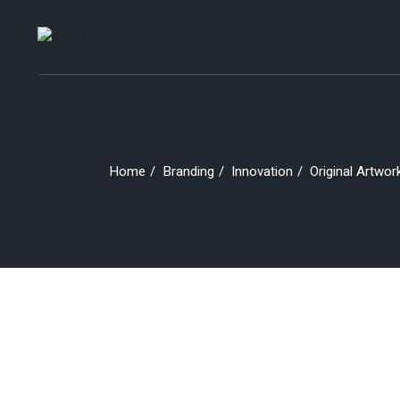
Skip
to
the
content
Home
Branding
Innovation
Original Artwor