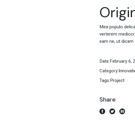
Origi
Mea populo delicati
verterem mediocrem
eam ne, ut dicam 
Date:
February 6, 
Category:
Innovat
Tags:
Project
Share