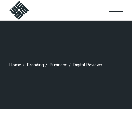
Skip
to
the
content
Home
Branding
Business
Digital Reviews