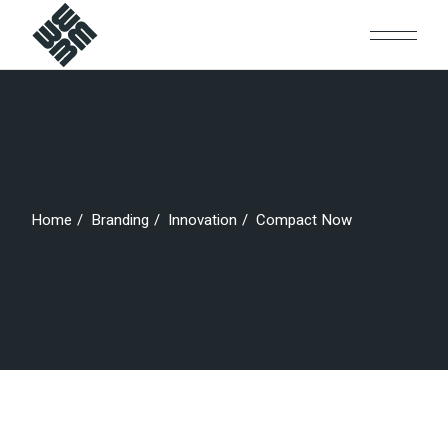
Skip
to
the
content
Home
Branding
Innovation
Compact Now